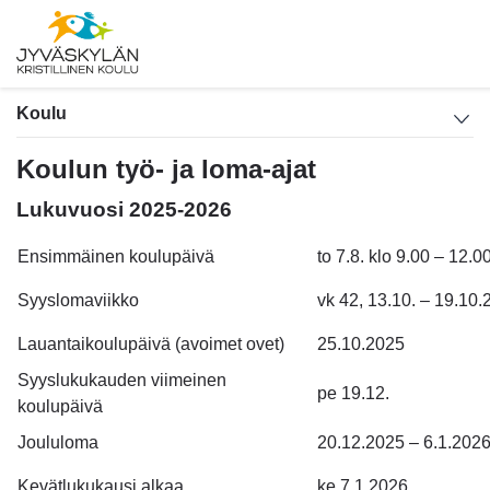
Koulu
Koulun työ- ja loma-ajat
Lukuvuosi 2025-2026
Ensimmäinen koulupäivä
to 7.8. klo 9.00 – 12.0
Syyslomaviikko
vk 42, 13.10. – 19.10
Lauantaikoulupäivä (avoimet ovet)
25.10.2025
Syyslukukauden viimeinen
pe 19.12.
koulupäivä
Joululoma
20.12.2025 – 6.1.202
Kevätlukukausi alkaa
ke 7.1.2026