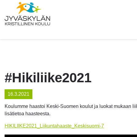
#Hikiliike2021
16.3.2021
Koulumme haastoi Keski-Suomen koulut ja luokat mukaan liik
lisätietoa haasteesta.
HIKILIIKE2021_Liikuntahaaste_Keskisuomi-7