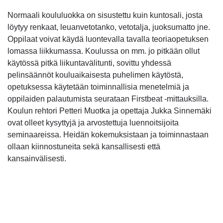
Normaali koululuokka on sisustettu kuin kuntosali, josta
löytyy renkaat, leuanvetotanko, vetotalja, juoksumatto jne.
Oppilaat voivat käydä luontevalla tavalla teoriaopetuksen
lomassa liikkumassa. Koulussa on mm. jo pitkään ollut
käytössä pitkä liikuntavälitunti, sovittu yhdessä
pelinsäännöt kouluaikaisesta puhelimen käytöstä,
opetuksessa käytetään toiminnallisia menetelmiä ja
oppilaiden palautumista seurataan Firstbeat -mittauksilla.
Koulun rehtori Petteri Muotka ja opettaja Jukka Sinnemäki
ovat olleet kysyttyjä ja arvostettuja luennoitsijoita
seminaareissa. Heidän kokemuksistaan ja toiminnastaan
ollaan kiinnostuneita sekä kansallisesti että
kansainvälisesti.